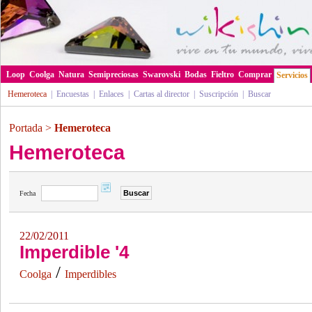
Loop
Coolga
Natura
Semipreciosas
Swarovski
Bodas
Fieltro
Comprar
Servicios
Hemeroteca
|
Encuestas
|
Enlaces
|
Cartas al director
|
Suscripción
|
Buscar
Portada
>
Hemeroteca
Hemeroteca
Fecha
22/02/2011
Imperdible '4
/
Coolga
Imperdibles