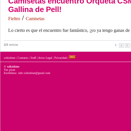
Camisetas encuentro Orqueta CSM
Gallina de Pell!
/
Fieltro
Camisetas
Lo cierto es que el encuentro fue fantástico, ¡yo ya tengo ganas de
221
noticias
4
5
wikishine
|
Contacto
|
Staff
|
Aviso Legal
|
Privacidad
|
©
wikishine
Tus joyas
Escríbenos: info.wikishine@gmail.com