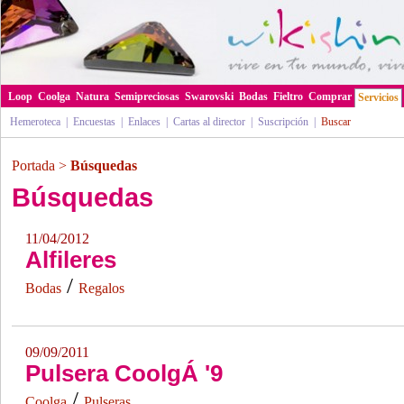
Loop
Coolga
Natura
Semipreciosas
Swarovski
Bodas
Fieltro
Comprar
Servicios
Hemeroteca
|
Encuestas
|
Enlaces
|
Cartas al director
|
Suscripción
|
Buscar
Portada
>
Búsquedas
Búsquedas
11/04/2012
Alfileres
/
Bodas
Regalos
09/09/2011
Pulsera CoolgÁ '9
/
Coolga
Pulseras