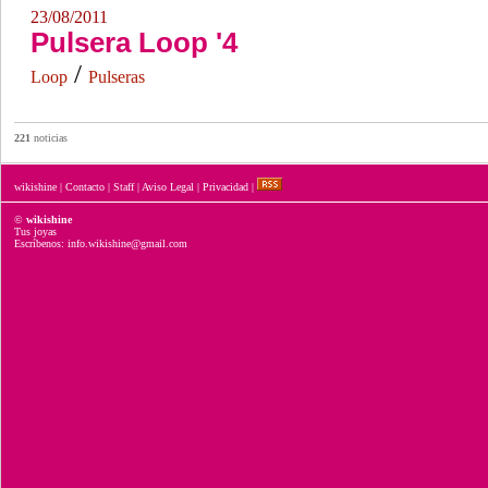
23/08/2011
Pulsera Loop '4
/
Loop
Pulseras
221
noticias
wikishine
|
Contacto
|
Staff
|
Aviso Legal
|
Privacidad
|
©
wikishine
Tus joyas
Escríbenos: info.wikishine@gmail.com