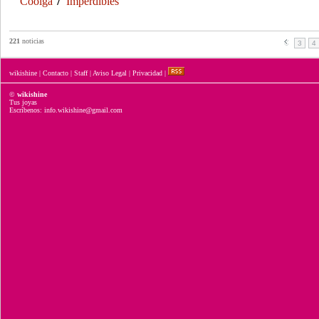
Coolga
Imperdibles
221
noticias
3
4
wikishine
|
Contacto
|
Staff
|
Aviso Legal
|
Privacidad
|
©
wikishine
Tus joyas
Escríbenos: info.wikishine@gmail.com