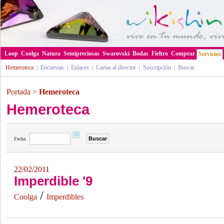
Loop
Coolga
Natura
Semipreciosas
Swarovski
Bodas
Fieltro
Comprar
Servicios
Hemeroteca
|
Encuestas
|
Enlaces
|
Cartas al director
|
Suscripción
|
Buscar
Portada
>
Hemeroteca
Hemeroteca
Fecha
22/02/2011
Imperdible '9
/
Coolga
Imperdibles