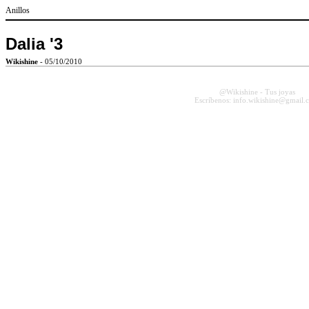
Anillos
Dalia '3
Wikishine
- 05/10/2010
@Wikishine - Tus joyas
Escríbenos: info.wikishine@gmail.