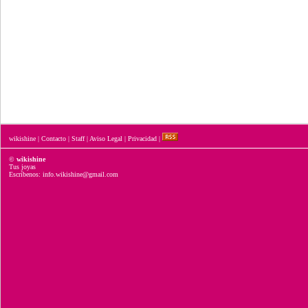
wikishine
|
Contacto
|
Staff
|
Aviso Legal
|
Privacidad
|
©
wikishine
Tus joyas
Escríbenos: info.wikishine@gmail.com