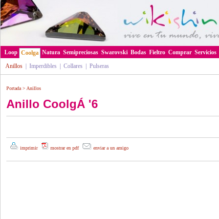
Loop
Natura
Semipreciosas
Swarovski
Bodas
Fieltro
Comprar
Servicios
Coolga
Anillos
|
Imperdibles
|
Collares
|
Pulseras
Portada
>
Anillos
Anillo CoolgÁ '6
imprimir
mostrar en pdf
enviar a un amigo